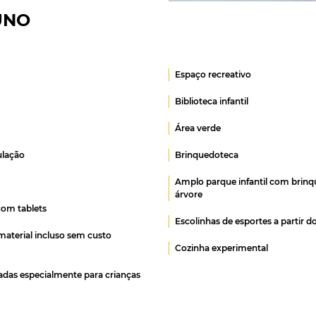
UNO
Espaço recreativo
Biblioteca infantil
Área verde
ulação
Brinquedoteca
Amplo parque infantil com brinq
árvore
com tablets
Escolinhas de esportes a partir do
m material incluso sem custo
Cozinha experimental
jadas especialmente para crianças