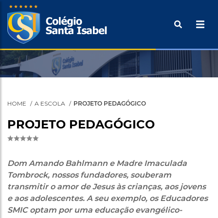
Pular
Buscar
para
o
Tecle ENTER para efetuar a pesquisa
conteúdo
principal
HOME
A ESCOLA
PROJETO PEDAGÓGICO
PROJETO PEDAGÓGICO
Dom Amando Bahlmann e Madre Imaculada
Tombrock, nossos fundadores, souberam
transmitir o amor de Jesus às crianças, aos jovens
e aos adolescentes.
A seu exemplo, os Educadores
SMIC optam por uma educação evangélico-